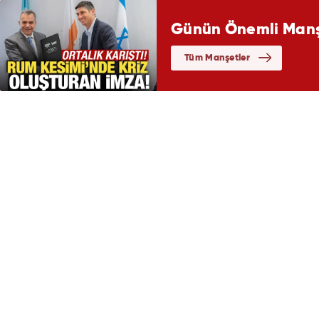
Günün Önemli Manşe
Tüm Manşetler